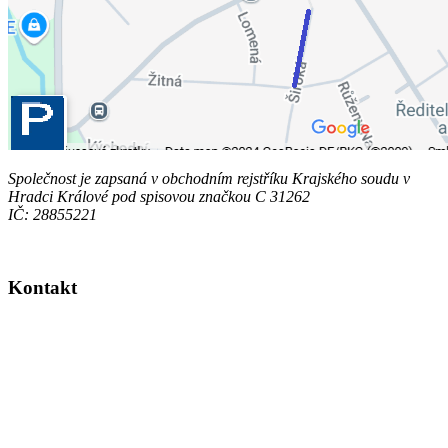
Společnost je zapsaná v obchodním rejstříku Krajského soudu v
Hradci Králové pod spisovou značkou C 31262
IČ: 28855221
Kontakt
Adresa
:
StefaMed, s.r.o.
K Sokolovně 309
Hradec Králové - Věkoše
503 41