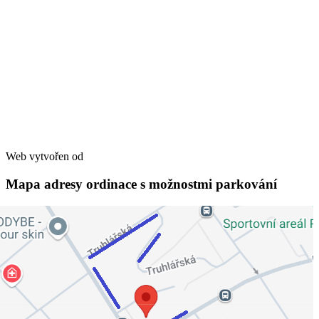
pevná linka
: 491 611 507
e-mail
: diarecept@seznam.cz
Doprava
- autobusem MHD:
linka č. 13, 14, 25 - zastávka Věkoše - Slávie
linka č. 15 - zastávka Spořilovská
Společnost je zapsaná v obchodním rejstříku Krajského soudu v
Hradci Králové pod spisovou značkou C 31262
IČ: 28855221
Web vytvořen od
JCweb.cz
Mapa adresy ordinace s možnostmi parkování