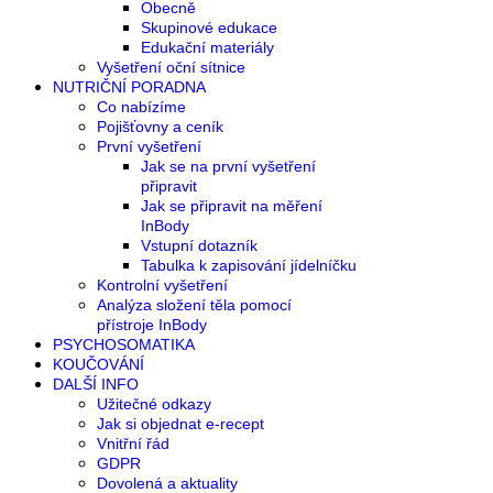
Obecně
Skupinové edukace
Edukační materiály
Vyšetření oční sítnice
NUTRIČNÍ PORADNA
Co nabízíme
Pojišťovny a ceník
První vyšetření
Jak se na první vyšetření
připravit
Jak se připravit na měření
InBody
Vstupní dotazník
Tabulka k zapisování jídelníčku
Kontrolní vyšetření
Analýza složení těla pomocí
přístroje InBody
PSYCHOSOMATIKA
KOUČOVÁNÍ
DALŠÍ INFO
Užitečné odkazy
Jak si objednat e-recept
Vnitřní řád
GDPR
Dovolená a aktuality