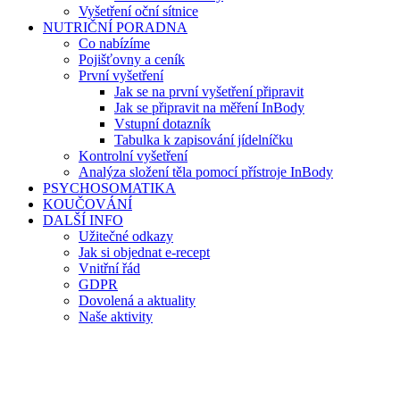
Vyšetření oční sítnice
NUTRIČNÍ PORADNA
Co nabízíme
Pojišťovny a ceník
První vyšetření
Jak se na první vyšetření připravit
Jak se připravit na měření InBody
Vstupní dotazník
Tabulka k zapisování jídelníčku
Kontrolní vyšetření
Analýza složení těla pomocí přístroje InBody
PSYCHOSOMATIKA
KOUČOVÁNÍ
DALŠÍ INFO
Užitečné odkazy
Jak si objednat e-recept
Vnitřní řád
GDPR
Dovolená a aktuality
Naše aktivity