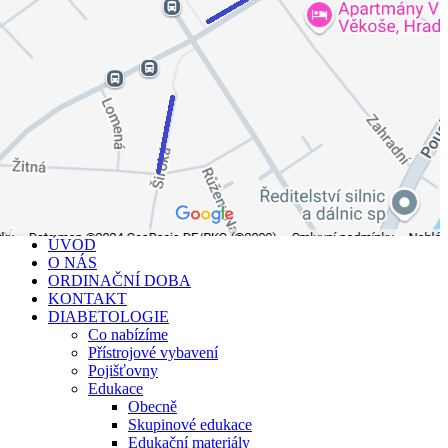
ÚVOD
O NÁS
ORDINAČNÍ DOBA
KONTAKT
DIABETOLOGIE
Co nabízíme
Přístrojové vybavení
Pojišťovny
Edukace
Obecně
Skupinové edukace
Edukační materiály