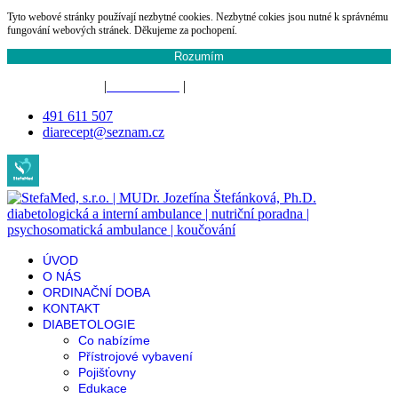
Tyto webové stránky používají nezbytné cookies. Nezbytné cokies jsou nutné k správnému
fungování webových stránek. Děkujeme za pochopení.
Rozumím
Žádost o recept
|
Vnitřní řád
|
Dovolená
a aktuality
491 611 507
diarecept@seznam.cz
ÚVOD
O NÁS
ORDINAČNÍ DOBA
KONTAKT
DIABETOLOGIE
Co nabízíme
Přístrojové vybavení
Pojišťovny
Edukace